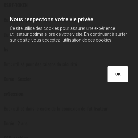
XSRF-TOKEN
Nous respectons votre vie privée
But : utilisé pour des raisons de sécurité
Ce site utilise des cookies pour assurer une expérience
Durée : Session
utilisateur optimale lors de votre visite. En continuant à surfer
sur ce site, vous acceptez l’utilisation de ces cookies.
hs
But : utilisé pour des raisons de sécurité
OK
Durée : Session
svSession
But : utilisé dans le cadre de la connexion de l’utilisateur
Durée : 2 ans