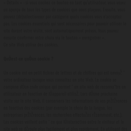
« Détails » : si vous cochez ce bouton en tant qu’utilisateur, vous voyez
un aperçu de tous les types de cookies que nous plaçons. Ensuite, vous
pouvez (dé)sélectionner par catégorie quels cookies vous n’acceptez
pas. Les cookies essentiels qui sont nécessaires pour pouvoir utiliser le
site durant votre visite, sont automatiquement prévus. Vous pouvez
ensuite confirmer votre choix via le bouton « enregistrer ».
Ce site Web utilise des cookies.
QuÕest-ce quÕun cookie ?
Un cookie est un petit fichier de lettres et de chiffres qui est envoyŽ ˆ
votre ordinateur lorsque vous consultez un site Web. Le cookie se
compose dÕun code unique qui permet ˆ un site web de reconna”tre un
utilisateur en fonction de lÕappareil utilisŽ. Lors dÕune prochaine
visite sur le site Web, il conservera les informations de vos prŽfŽrences
en fonction des cookies (par exemple le choix de la langue, les
entreprises prŽfŽrences, les recherches effectuŽes rŽcemment, etc.).
Les cookies veillent enfin ˆ ce que lÕinteraction entre le visiteur et le
site web se dŽroule plus facilement et plus rapidement. En utilisant des